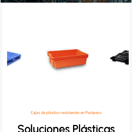
Provee Plastic
Cajas de plástico resistentes en Purépero
Soluciones Plásticas