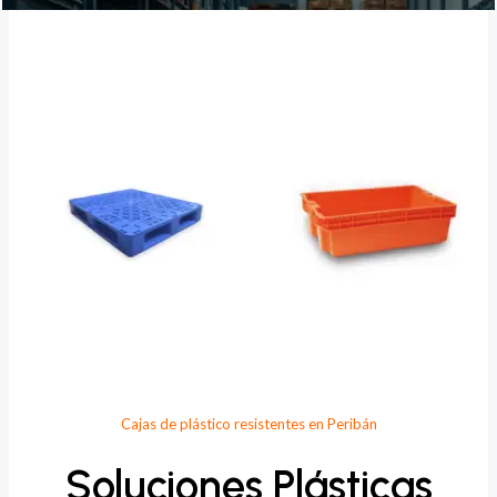
Provee Plastic
Cajas de plástico resistentes en Peribán
Soluciones Plásticas