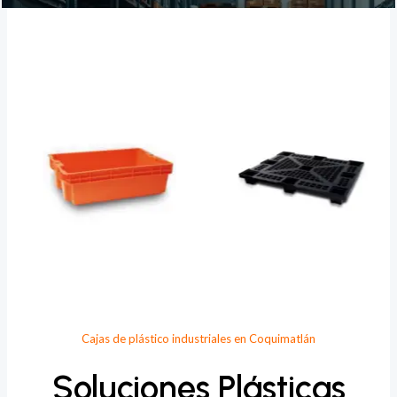
Provee Plastic
Cajas de plástico industriales en Coquimatlán
Soluciones Plásticas