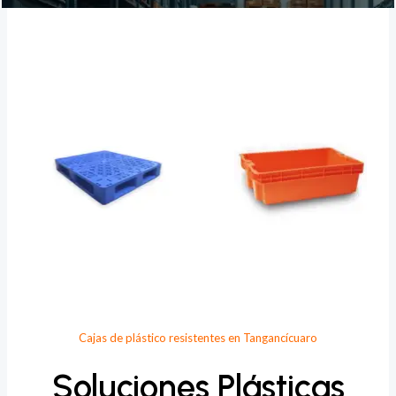
Provee Plastic
Cajas de plástico resistentes en Tangancícuaro
Soluciones Plásticas